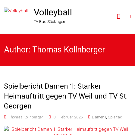
Volleyball
TV Bad Säckingen
Author:
Thomas Kollnberger
Spielbericht Damen 1: Starker
Heimauftritt gegen TV Weil und TV St.
Georgen
Thomas Kollnberger
01. Februar 2026
Damen I
,
Spieltag