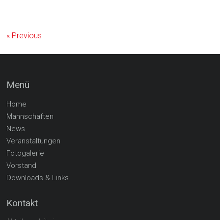
Home
Mannschaften
News
Veranstaltungen
Fotogalerie
Vorstand
Downloads & Links
Kontakt
Abteilungsleiterin
Susanne Krauß
kontakt@saeckingen-volley.de
Sporthalle Badmatte
Bergseestrasse 25
79713 Bad Säckingen
Telefon: 07761 / 3660