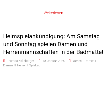
Weiterlesen
Heimspielankündigung: Am Samstag
und Sonntag spielen Damen und
Herrenmannschaften in der Badmatte!
Thomas Kollnberger
10. Januar 2025
Damen I
,
Damen II
,
Damen III
,
Herren I
,
Spieltag
Das neue Jahr startet gleich mit einem „großen“ Heimspieltag
in der Badmatte mit vielen spannenden Partien: Am Samstag,
11. Jan